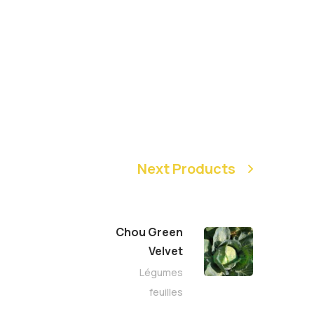
Next Products
Chou Green
Velvet
Légumes
feuilles