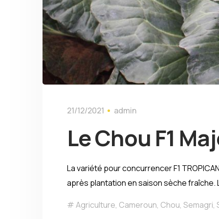
21/12/2021
admin
Le Chou F1 Maj
La variété pour concurrencer F1 TROPICAN
après plantation en saison sèche fraîche
Agriculture
,
Cameroun
,
Chou
,
Semagri
,