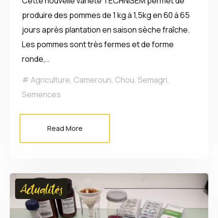
Cette nouvelle variété TECHNISEM permet de
produire des pommes de 1 kg à 1,5kg en 60 à 65
jours après plantation en saison sèche fraîche.
Les pommes sont très fermes et de forme
ronde,…
Agriculture
,
Cameroun
,
Chou
,
Semagri
,
Semences
Read More
Actualités